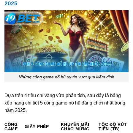
2025
Những cổng game nổ hũ uy tín vượt qua kiểm định
Dựa trên 4 tiêu chí vàng vừa phân tích, sau đây là bảng
xếp hạng chi tiết 5 cổng game nổ hũ đáng chơi nhất trong
năm 2025.
CỔNG
KHUYẾN MÃI
TỐC ĐỘ RÚT
GIẤY PHÉP
GAME
CHÀO MỪNG
TIỀN (TB)