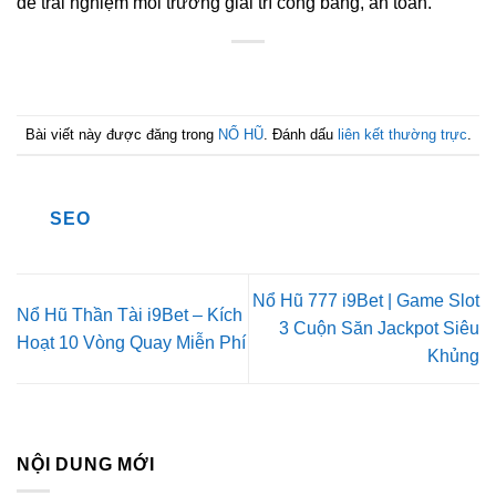
để trải nghiệm môi trường giải trí công bằng, an toàn.
Bài viết này được đăng trong
NỔ HŨ
. Đánh dấu
liên kết thường trực
.
SEO
Nổ Hũ 777 i9Bet | Game Slot
Nổ Hũ Thần Tài i9Bet – Kích
3 Cuộn Săn Jackpot Siêu
Hoạt 10 Vòng Quay Miễn Phí
Khủng
NỘI DUNG MỚI