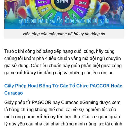
Nền tảng của một game nổ hũ uy tín đáng tin
Trước khi công bố bảng xếp hạng cuối cùng, hãy cùng
chúng tôi khám phá 4 tiêu chuẩn vàng mà đội ngũ chuyên
gia sử dụng. Các tiêu chuẩn này giúp phân biệt giữa cổng
game
nổ hũ uy tín
đẳng cấp và những cái tên còn lại.
Giấy Phép Hoạt Động Từ Các Tổ Chức PAGCOR Hoặc
Curacao
Giấy phép từ PAGCOR hay Curacao eGaming được xem
là bằng chứng không thể chối cãi về sự nghiêm túc của
một cổng game
nổ hũ uy tín
thực thụ. Các cơ quan quản
lý này yêu cầu nhà cái phải chứng minh năng lực tài chính