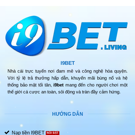
|
Liệu
Tỷ
Hơn
Lệ
1500
1
Kỳ
Ăn
Quay
99
Trả
Thưởng
5
Phút
I9BET
Nhà cái trực tuyến nơi đam mê và công nghệ hòa quyện.
Với tỷ lệ trả thưởng hấp dẫn, khuyến mãi bùng nổ và hệ
thống bảo mật tối tân,
i9bet
mang đến cho người chơi một
thế giới cá cược an toàn, sôi động và tràn đầy cảm hứng.
HƯỚNG DẪN
Nạp tiền I9BET