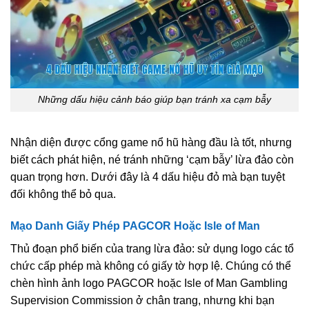
Những dấu hiệu cảnh báo giúp bạn tránh xa cạm bẫy
Nhận diện được cổng game nổ hũ hàng đầu là tốt, nhưng
biết cách phát hiện, né tránh những ‘cạm bẫy’ lừa đảo còn
quan trọng hơn. Dưới đây là 4 dấu hiệu đỏ mà bạn tuyệt
đối không thể bỏ qua.
Mạo Danh Giấy Phép PAGCOR Hoặc Isle of Man
Thủ đoạn phổ biến của trang lừa đảo: sử dụng logo các tổ
chức cấp phép mà không có giấy tờ hợp lệ. Chúng có thể
chèn hình ảnh logo PAGCOR hoặc Isle of Man Gambling
Supervision Commission ở chân trang, nhưng khi bạn