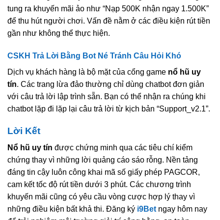
tung ra khuyến mãi ảo như “Nạp 500K nhận ngay 1.500K”
để thu hút người chơi. Vấn đề nằm ở các điều kiện rút tiền
gần như không thể thực hiện.
CSKH Trả Lời Bằng Bot Né Tránh Câu Hỏi Khó
Dịch vụ khách hàng là bộ mặt của cổng game
nổ hũ uy
tín
. Các trang lừa đảo thường chỉ dùng chatbot đơn giản
với câu trả lời lập trình sẵn. Bạn có thể nhận ra chúng khi
chatbot lặp đi lặp lại câu trả lời từ kịch bản “Support_v2.1”.
Lời Kết
Nổ hũ uy tín
được chứng minh qua các tiêu chí kiểm
chứng thay vì những lời quảng cáo sáo rỗng. Nền tảng
đáng tin cậy luôn công khai mã số giấy phép PAGCOR,
cam kết tốc độ rút tiền dưới 3 phút. Các chương trình
khuyến mãi cũng có yêu cầu vòng cược hợp lý thay vì
những điều kiện bất khả thi. Đăng ký
i9Bet
ngay hôm nay