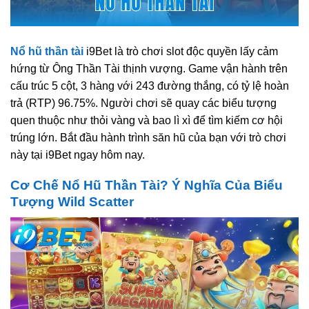
Nổ hũ thần tài
i9Bet là trò chơi slot độc quyền lấy cảm
hứng từ Ông Thần Tài thịnh vượng. Game vận hành trên
cấu trúc 5 cột, 3 hàng với 243 đường thắng, có tỷ lệ hoàn
trả (RTP) 96.75%. Người chơi sẽ quay các biểu tượng
quen thuộc như thỏi vàng và bao lì xì để tìm kiếm cơ hội
trúng lớn. Bắt đầu hành trình săn hũ của bạn với trò chơi
này tại i9Bet ngay hôm nay.
Cơ Chế Nổ Hũ Thần Tài? Ý Nghĩa Của Biểu
Tượng Wild Scatter