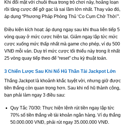
Khi đối mặt với chuỗi thua trong trò chơi này, hoảng loạn
rồi tăng cược để gỡ gạc là sai lầm lớn nhất. Thay vào đó,
áp dụng “Phương Pháp Phòng Thủ ‘Co Cụm Chờ Thời'”.
Điều kiện kích hoạt: áp dụng ngay sau khi thua liên tiếp 5
vòng quay ở mức cược hiện tại. Giảm ngay lập tức mức
cược xuống mức thấp nhất mà game cho phép, ví dụ 500
VNĐ mỗi ván. Duy trì mức cược tối thiểu này trong ít nhất
25 vòng quay tiếp theo để “reset” chu kỳ thuật toán.
3 Chiến Lược Sau Khi Nổ Hũ Thần Tài Jackpot Lớn
Thắng Jackpot là khoảnh khắc tuyệt vời, nhưng giữ được
tiền thắng còn quan trọng hơn. Sau khi nổ hũ thành công,
bạn phải làm ngay 3 điều sau:
Quy Tắc 70/30: Thực hiện lệnh rút tiền ngay lập tức
70% số tiền thắng về tài khoản ngân hàng. Ví dụ thắng
50.000.000 VNĐ, phải rút ngay 35.000.000 VNĐ.