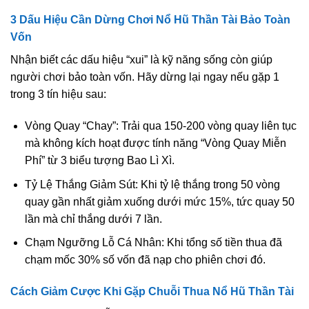
3 Dấu Hiệu Cần Dừng Chơi Nổ Hũ Thần Tài Bảo Toàn
Vốn
Nhận biết các dấu hiệu “xui” là kỹ năng sống còn giúp
người chơi bảo toàn vốn. Hãy dừng lại ngay nếu gặp 1
trong 3 tín hiệu sau:
Vòng Quay “Chay”: Trải qua 150-200 vòng quay liên tục
mà không kích hoạt được tính năng “Vòng Quay Miễn
Phí” từ 3 biểu tượng Bao Lì Xì.
Tỷ Lệ Thắng Giảm Sút: Khi tỷ lệ thắng trong 50 vòng
quay gần nhất giảm xuống dưới mức 15%, tức quay 50
lần mà chỉ thắng dưới 7 lần.
Chạm Ngưỡng Lỗ Cá Nhân: Khi tổng số tiền thua đã
chạm mốc 30% số vốn đã nạp cho phiên chơi đó.
Cách Giảm Cược Khi Gặp Chuỗi Thua Nổ Hũ Thần Tài