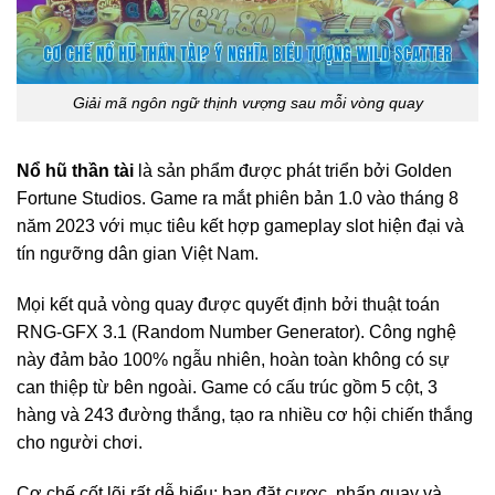
Giải mã ngôn ngữ thịnh vượng sau mỗi vòng quay
Nổ hũ thần tài
là sản phẩm được phát triển bởi Golden
Fortune Studios. Game ra mắt phiên bản 1.0 vào tháng 8
năm 2023 với mục tiêu kết hợp gameplay slot hiện đại và
tín ngưỡng dân gian Việt Nam.
Mọi kết quả vòng quay được quyết định bởi thuật toán
RNG-GFX 3.1 (Random Number Generator). Công nghệ
này đảm bảo 100% ngẫu nhiên, hoàn toàn không có sự
can thiệp từ bên ngoài. Game có cấu trúc gồm 5 cột, 3
hàng và 243 đường thắng, tạo ra nhiều cơ hội chiến thắng
cho người chơi.
Cơ chế cốt lõi rất dễ hiểu: bạn đặt cược, nhấn quay và