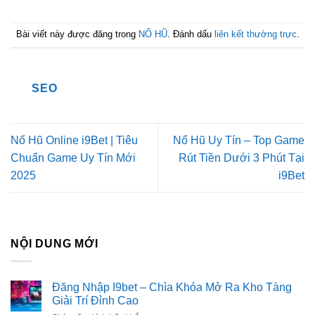
Bài viết này được đăng trong
NỔ HŨ
. Đánh dấu
liên kết thường trực
.
SEO
Nổ Hũ Online i9Bet | Tiêu
Nổ Hũ Uy Tín – Top Game
Chuẩn Game Uy Tín Mới
Rút Tiền Dưới 3 Phút Tại
2025
i9Bet
NỘI DUNG MỚI
Đăng Nhập I9bet – Chìa Khóa Mở Ra Kho Tàng
Giải Trí Đỉnh Cao