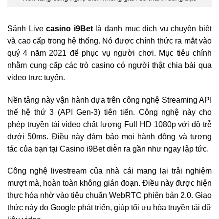
Sảnh Live
casino i9Bet
là danh mục dịch vụ chuyên biệt
và cao cấp trong hệ thống. Nó được chính thức ra mắt vào
quý 4 năm 2021 để phục vụ người chơi. Mục tiêu chính
nhằm cung cấp các trò casino có người thật chia bài qua
video trực tuyến.
Nền tảng này vận hành dựa trên công nghệ Streaming API
thế hệ thứ 3 (API Gen-3) tiên tiến. Công nghệ này cho
phép truyền tải video chất lượng Full HD 1080p với độ trễ
dưới 50ms. Điều này đảm bảo mọi hành động và tương
tác của bạn tại Casino i9Bet diễn ra gần như ngay lập tức.
Công nghệ livestream của nhà cái mang lại trải nghiệm
mượt mà, hoàn toàn không gián đoạn. Điều này được hiện
thực hóa nhờ vào tiêu chuẩn WebRTC phiên bản 2.0. Giao
thức này do Google phát triển, giúp tối ưu hóa truyền tải dữ