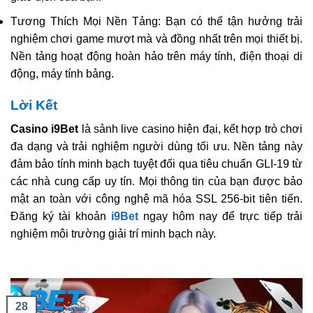
Tương Thích Mọi Nền Tảng: Bạn có thể tận hưởng trải
nghiệm chơi game mượt mà và đồng nhất trên mọi thiết bị.
Nền tảng hoạt động hoàn hảo trên máy tính, điện thoại di
động, máy tính bảng.
Lời Kết
Casino i9Bet
là sảnh live casino hiện đại, kết hợp trò chơi
đa dạng và trải nghiệm người dùng tối ưu. Nền tảng này
đảm bảo tính minh bạch tuyệt đối qua tiêu chuẩn GLI-19 từ
các nhà cung cấp uy tín. Mọi thông tin của bạn được bảo
mật an toàn với công nghệ mã hóa SSL 256-bit tiên tiến.
Đăng ký tài khoản
i9Bet
ngay hôm nay để trực tiếp trải
nghiệm môi trường giải trí minh bạch này.
28