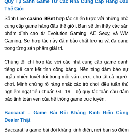
Quy Tụ Sảnh Game Từ Các Nhà Cung Cấp Hàng Đầu
Thế Giới
Sảnh Live
casino i9Bet
hợp tác chiến lược với những nhà
cung cấp game hàng đầu thế giới. Bạn sẽ tìm thấy các sản
phẩm đỉnh cao từ Evolution Gaming, AE Sexy, và WM
Gaming. Sự hợp tác này đảm bảo chất lượng và đa dạng
trong từng sản phẩm giải trí.
Chúng tôi chỉ hợp tác với các nhà cung cấp game danh
tiếng để cam kết tính công bằng. Nền tảng đảm bảo sự
ngẫu nhiên tuyệt đối trong mỗi ván cược cho tất cả người
chơi. Minh chứng rõ ràng nhất: các trò chơi đều tuân thủ
nghiêm ngặt tiêu chuẩn GLI-19 – bộ quy tắc toàn cầu đảm
bảo tính toàn vẹn của hệ thống game trực tuyến.
Baccarat – Game Bài Đối Kháng Kinh Điển Cùng
Dealer Thật
Baccarat là game bài đối kháng kinh điển, nơi bạn so điểm