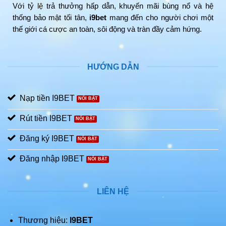
Với tỷ lệ trả thưởng hấp dẫn, khuyến mãi bùng nổ và hệ
thống bảo mật tối tân,
i9bet
mang đến cho người chơi một
thế giới cá cược an toàn, sôi động và tràn đầy cảm hứng.
HƯỚNG DẪN
Nạp tiền I9BET
Rút tiền I9BET
Đăng ký I9BET
Đăng nhập I9BET
LIÊN HỆ
Thương hiệu:
I9BET