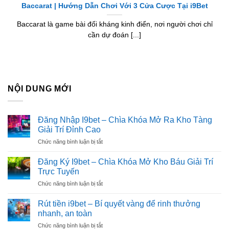
Baccarat | Hướng Dẫn Chơi Với 3 Cửa Cược Tại i9Bet
Baccarat là game bài đối kháng kinh điển, nơi người chơi chỉ
cần dự đoán [...]
NỘI DUNG MỚI
Đăng Nhập I9bet – Chìa Khóa Mở Ra Kho Tàng
Giải Trí Đỉnh Cao
Chức năng bình luận bị tắt
ở
Đăng
Nhập
Đăng Ký I9bet – Chìa Khóa Mở Kho Báu Giải Trí
I9bet
Trực Tuyến
–
Chức năng bình luận bị tắt
ở
Chìa
Đăng
Khóa
Ký
Rút tiền i9bet – Bí quyết vàng để rinh thưởng
Mở
I9bet
Ra
nhanh, an toàn
–
Kho
Chức năng bình luận bị tắt
ở
Chìa
Tàng