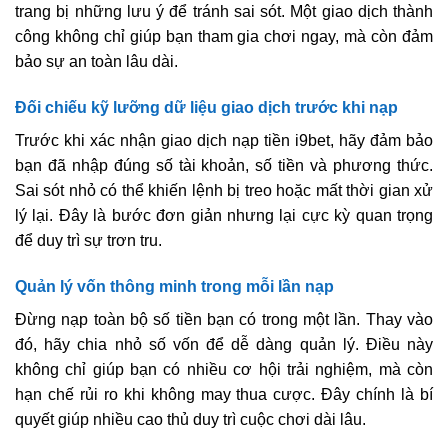
trang bị những lưu ý để tránh sai sót. Một giao dịch thành
công không chỉ giúp bạn tham gia chơi ngay, mà còn đảm
bảo sự an toàn lâu dài.
Đối chiếu kỹ lưỡng dữ liệu giao dịch trước khi nạp
Trước khi xác nhận giao dịch nạp tiền i9bet, hãy đảm bảo
bạn đã nhập đúng số tài khoản, số tiền và phương thức.
Sai sót nhỏ có thể khiến lệnh bị treo hoặc mất thời gian xử
lý lại. Đây là bước đơn giản nhưng lại cực kỳ quan trọng
để duy trì sự trơn tru.
Quản lý vốn thông minh trong mỗi lần nạp
Đừng nạp toàn bộ số tiền bạn có trong một lần. Thay vào
đó, hãy chia nhỏ số vốn để dễ dàng quản lý. Điều này
không chỉ giúp bạn có nhiều cơ hội trải nghiệm, mà còn
hạn chế rủi ro khi không may thua cược. Đây chính là bí
quyết giúp nhiều cao thủ duy trì cuộc chơi dài lâu.