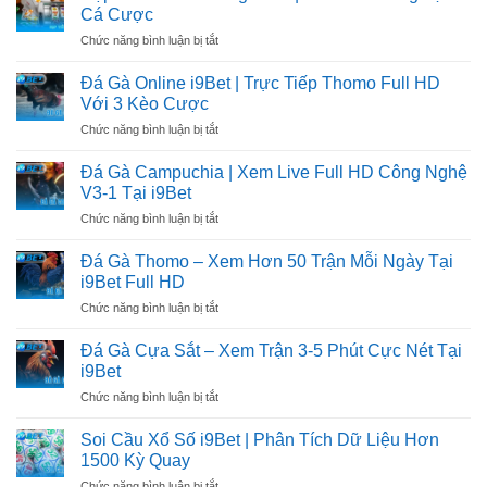
i9bet
Kho
Cá Cược
Đỉnh
–
Báu
Cao
Chức năng bình luận bị tắt
ở
Bí
Giải
Nạp
quyết
Trí
Tiền
Đá Gà Online i9Bet | Trực Tiếp Thomo Full HD
vàng
Trực
I9bet
để
Với 3 Kèo Cược
Tuyến
Thông
rinh
Chức năng bình luận bị tắt
ở
Minh
thưởng
Đá
|
nhanh,
Gà
Đá Gà Campuchia | Xem Live Full HD Công Nghệ
Tối
an
Online
Ưu
V3-1 Tại i9Bet
toàn
i9Bet
Trải
Chức năng bình luận bị tắt
ở
|
Nghiệm
Đá
Trực
Cá
Gà
Đá Gà Thomo – Xem Hơn 50 Trận Mỗi Ngày Tại
Tiếp
Cược
Campuchia
Thomo
i9Bet Full HD
|
Full
Chức năng bình luận bị tắt
ở
Xem
HD
Đá
Live
Với
Gà
Đá Gà Cựa Sắt – Xem Trận 3-5 Phút Cực Nét Tại
Full
3
Thomo
HD
i9Bet
Kèo
–
Công
Cược
Chức năng bình luận bị tắt
ở
Xem
Nghệ
Đá
Hơn
V3-
Gà
Soi Cầu Xổ Số i9Bet | Phân Tích Dữ Liệu Hơn
50
1
Cựa
Trận
1500 Kỳ Quay
Tại
Sắt
Mỗi
i9Bet
Chức năng bình luận bị tắt
ở