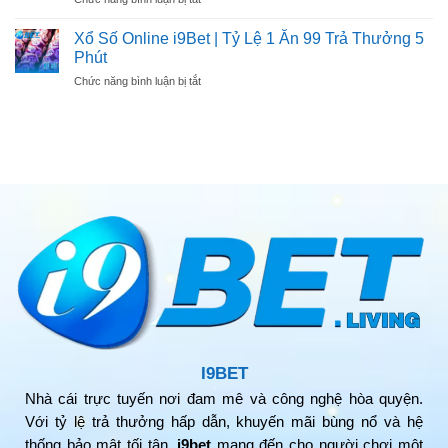
–
Ngày
Soi
Xem
Tại
Cầu
Xổ Số Online i9Bet | Tỷ Lệ 1 Ăn 99 Trả Thưởng 5
Trận
i9Bet
Xổ
3-
Phút
Full
Số
5
HD
Chức năng bình luận bị tắt
ở
i9Bet
Phút
Xổ
|
Cực
Số
Phân
Nét
Online
Tích
Tại
i9Bet
Dữ
i9Bet
|
Liệu
Tỷ
Hơn
Lệ
1500
1
Kỳ
Ăn
Quay
99
Trả
Thưởng
5
Phút
I9BET
Nhà cái trực tuyến nơi đam mê và công nghệ hòa quyện.
Với tỷ lệ trả thưởng hấp dẫn, khuyến mãi bùng nổ và hệ
thống bảo mật tối tân,
i9bet
mang đến cho người chơi một