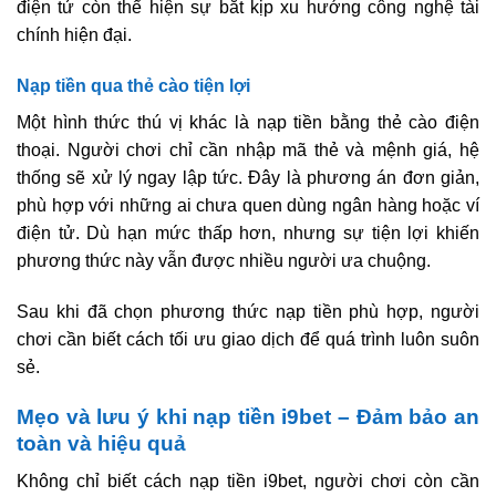
điện tử còn thể hiện sự bắt kịp xu hướng công nghệ tài
chính hiện đại.
Nạp tiền qua thẻ cào tiện lợi
Một hình thức thú vị khác là nạp tiền bằng thẻ cào điện
thoại. Người chơi chỉ cần nhập mã thẻ và mệnh giá, hệ
thống sẽ xử lý ngay lập tức. Đây là phương án đơn giản,
phù hợp với những ai chưa quen dùng ngân hàng hoặc ví
điện tử. Dù hạn mức thấp hơn, nhưng sự tiện lợi khiến
phương thức này vẫn được nhiều người ưa chuộng.
Sau khi đã chọn phương thức nạp tiền phù hợp, người
chơi cần biết cách tối ưu giao dịch để quá trình luôn suôn
sẻ.
Mẹo và lưu ý khi nạp tiền i9bet – Đảm bảo an
toàn và hiệu quả
Không chỉ biết cách nạp tiền i9bet, người chơi còn cần