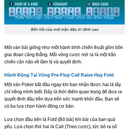
Bốn hồi của một trận đấu trí đỉnh cao
Một ván bài giống như một hành trình chiến thuật gồm bốn
giai đoạn căng thẳng. Mỗi vòng cược mở ra là một trận
chiến cân não về tâm lý và quyết định.
Hành Động Tại Vòng Pre-Flop Call Raise Hay Fold
Một ván Poker bắt đầu ngay khi bạn nhận được hai lá tẩy
chỉ riêng mình biết. Đây là thời điểm quan trọng để đưa ra
quyết định đầu tiên dựa trên sức mạnh khởi đầu. Bạn sẽ
có ba lựa chọn hành động cơ bản.
Lựa chọn đầu tiên là Fold (Bỏ bài) khi bài của bạn quá
yếu. Lựa chọn thứ hai là Call (Theo cược), tức bỏ ra số