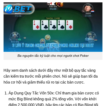
Ba nguyên tắc kỷ luật cho mọi người chơi Poker
Hãy xem danh sách dưới đây như một bộ quy tắc vàng
cần kiểm tra trước mỗi phiên chơi. Nó sẽ giúp bạn tối đa
hóa cơ hội và giảm thiểu rủi ro tại các bàn cược.
Áp Dụng Quy Tắc Vốn 50x: Chỉ tham gia bàn cược có
mức Big Blind không quá 2% tổng vốn. Với vốn khởi
điểm 2.500.000 VNĐ, hãy tìm các bàn có Big Blind tối