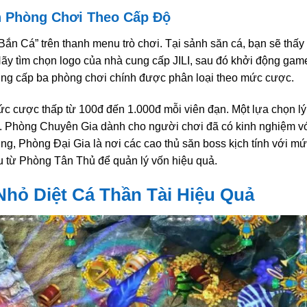
n Phòng Chơi Theo Cấp Độ
ắn Cá” trên thanh menu trò chơi. Tại sảnh săn cá, bạn sẽ thấy
ãy tìm chọn logo của nhà cung cấp JILI, sau đó khởi động gam
ung cấp ba phòng chơi chính được phân loại theo mức cược.
ức cược thấp từ 100đ đến 1.000đ mỗi viên đạn. Một lựa chọn lý
. Phòng Chuyên Gia dành cho người chơi đã có kinh nghiệm v
g, Phòng Đại Gia là nơi các cao thủ săn boss kịch tính với m
u từ Phòng Tân Thủ để quản lý vốn hiệu quả.
hỏ Diệt Cá Thần Tài Hiệu Quả