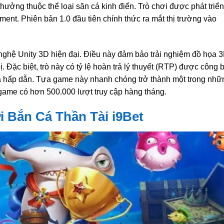
hưởng thuộc thể loại săn cá kinh điển. Trò chơi được phát triển
ment. Phiên bản 1.0 đầu tiên chính thức ra mắt thị trường vào
ghệ Unity 3D hiện đại. Điều này đảm bảo trải nghiệm đồ họa 
. Đặc biệt, trò này có tỷ lệ hoàn trả lý thuyết (RTP) được công 
và hấp dẫn. Tựa game này nhanh chóng trở thành một trong nhữ
, game có hơn 500.000 lượt truy cập hàng tháng.
Bắn Cá Thần Tài i9Bet