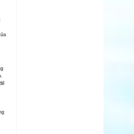
t
của
ng
.
để
ng
R