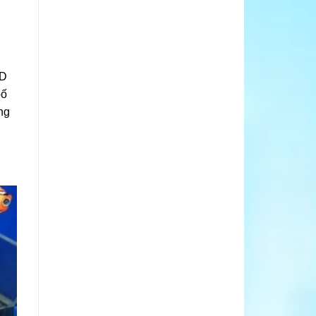
Online
Dữ
i9Bet
Liệu
|
Hơn
Tỷ
1500
Lệ
Kỳ
1
Quay
3D
Ăn
99
bố
Trả
ng
Thưởng
5
Phút