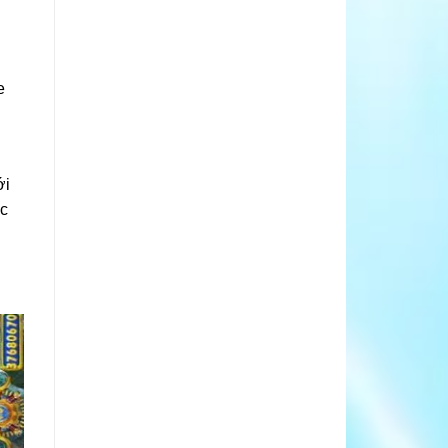
e
ới
ức