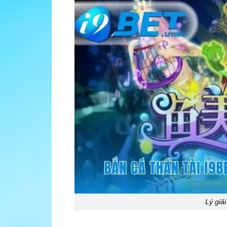
Lý giả