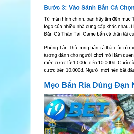
Bước 3: Vào Sảnh Bắn Cá Chọ
Từ màn hình chính, bạn hãy tìm đến mục “B
logo của nhiều nhà cung cấp khác nhau. H
Bắn Cá Thần Tài. Game bắn cá thần tài c
Phòng Tân Thủ trong bắn cá thần tài có m
tưởng dành cho người chơi mới làm quen
mức cược từ 1.000đ đến 10.000đ. Cuối cùn
cược trên 10.000đ. Người mới nên bắt đầ
Mẹo Bắn Ria Dùng Đạn N