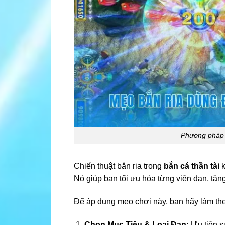
Phương pháp 
Chiến thuật bắn ria trong
bắn cá thần tài
k
Nó giúp bạn tối ưu hóa từng viên đạn, tăng
Để áp dụng mẹo chơi này, bạn hãy làm th
Chọn Mục Tiêu & Loại Đạn:
Ưu tiên s