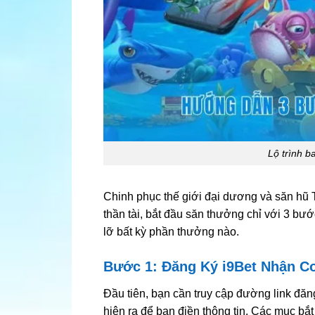
Lộ trình b
Chinh phục thế giới đại dương và săn hũ
thần tài, bắt đầu săn thưởng chỉ với 3 b
lỡ bất kỳ phần thưởng nào.
Bước 1: Đăng Ký i9Bet Nhận C
Đầu tiên, bạn cần truy cập đường link đăn
hiện ra để bạn điền thông tin. Các mục b