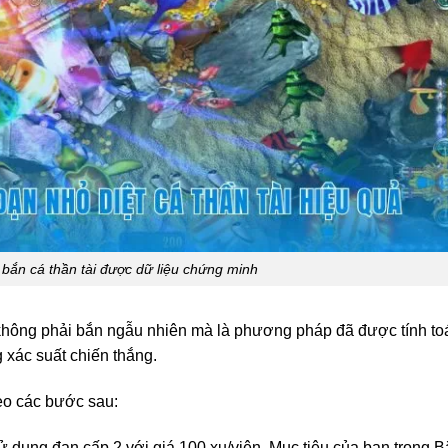
bắn cá thần tài được dữ liệu chứng minh
hông phải bắn ngẫu nhiên mà là phương pháp đã được tính to
 xác suất chiến thắng.
eo các bước sau:
ử dụng đạn cấp 2 với giá 100 xu/viên. Mục tiêu của bạn trong 