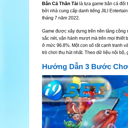
Bắn Cá Thần Tài
là tựa game bắn cá đổi t
bởi nhà cung cấp danh tiếng JILI Entertain
tháng 7 năm 2022.
Game được xây dựng trên nền tảng công n
sắc nét, vận hành mượt mà trên mọi thiết bị
ở mức 96.8%. Một con số rất cạnh tranh 
trò chơi thu hút nhất. Theo dữ liệu nội bộ
Hướng Dẫn 3 Bước Chơi 